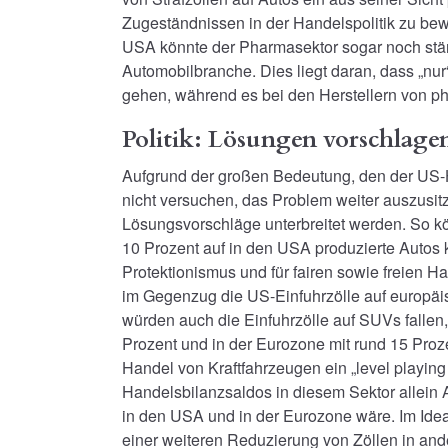
Zugeständnissen in der Handelspolitik zu bewe
USA könnte der Pharmasektor sogar noch stär
Automobilbranche. Dies liegt daran, dass „nu
gehen, während es bei den Herstellern von p
Politik: Lösungen vorschlagen
Aufgrund der großen Bedeutung, den der US-Han
nicht versuchen, das Problem weiter auszusit
Lösungsvorschläge unterbreitet werden. So k
10 Prozent auf in den USA produzierte Autos 
Protektionismus und für fairen sowie freien H
im Gegenzug die US-Einfuhrzölle auf europäi
würden auch die Einfuhrzölle auf SUVs fallen,
Prozent und in der Eurozone mit rund 15 Proz
Handel von Kraftfahrzeugen ein „level playing
Handelsbilanzsaldos in diesem Sektor allein A
in den USA und in der Eurozone wäre. Im Ideal
einer weiteren Reduzierung von Zöllen in and