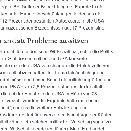
gen. Bei isolierter Betrachtung der Exporte in die
ker unter Handelsbeschränkungen leiden als die
r“ 12 Prozent der gesamten Autoexporte in die USA
harmazeutischen Erzeugnissen gut 17 Prozent sind.
 anstatt Probleme aussitzen
del für die deutsche Wirtschaft hat, sollte die Politik
zen. Stattdessen sollten den USA konkrete
önnte man den USA vorschlagen, die Einfuhrzölle von
komplett abzuschaffen. Ist Trump tatsächlich gegen
andel müsste er diesen Schritt eigentlich begrüßen und
sche PKWs von 2,5 Prozent aufheben. Im Idealfall
 die bei der Einfuhr in den USA in Höhe von 25
ent verzollt werden. Im Ergebnis hätte man beim
 field“, sodass die weitere Entwicklung des
usdruck der tarifär unverzerrten Nachfrage der Käufer
fall könnte ein solcher politischer Vorschlag sogar zu
eren Wirtschaftsbereichen führen. Mehr Freihandel