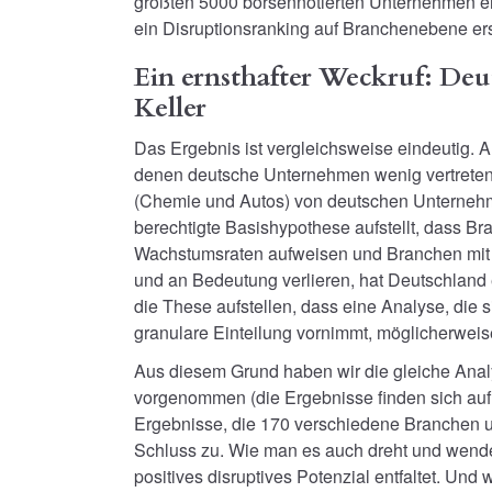
größten 5000 börsennotierten Unternehmen e
ein Disruptionsranking auf Branchenebene erst
Ein ernsthafter Weckruf: Deut
Keller
Das Ergebnis ist vergleichsweise eindeutig. A
denen deutsche Unternehmen wenig vertreten 
(Chemie und Autos) von deutschen Unterneh
berechtigte Basishypothese aufstellt, dass Br
Wachstumsraten aufweisen und Branchen mit 
und an Bedeutung verlieren, hat Deutschland 
die These aufstellen, dass eine Analyse, die
granulare Einteilung vornimmt, möglicherweise 
Aus diesem Grund haben wir die gleiche Analys
vorgenommen (die Ergebnisse finden sich auf 
Ergebnisse, die 170 verschiedene Branchen u
Schluss zu. Wie man es auch dreht und wendet
positives disruptives Potenzial entfaltet. Und w