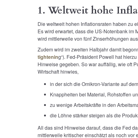
1. Weltweit hohe Infla
Die weltweit hohen Inflationsraten haben zu e
Es wird erwartet, dass die US-Notenbank im M
wird mittlerweile von fünf Zinserhöhungen aus
Zudem wird im zweiten Halbjahr damit begonn
tightenin
g“). Fed-Präsident Powell hat hierzu
Hinweise gegeben. So war auffällig, wie oft P
Wirtschaft hinwies,
in der sich die Omikron-Variante auf de
Knappheiten bei Material, Rohstoffen u
zu wenige Arbeitskräfte in den Arbeitsm
die Löhne stärker steigen als die Produkti
All das sind Hinweise darauf, dass die Fed das
mittlerweile kritischer einschätzt als noch vo