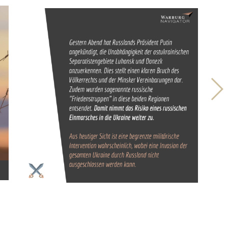
hi
Lin