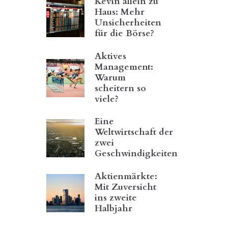
Kevin allein zu
er
Haus: Mehr
Unsicherheiten
k
für die Börse?
Aktives
Management:
Warum
scheitern so
viele?
Eine
Weltwirtschaft der
zwei
Geschwindigkeiten
Aktienmärkte:
Mit Zuversicht
ins zweite
Update: 22. F
Halbjahr