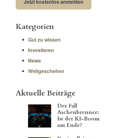
Kategorien
Gut zu wissen
Investieren
News
Weltgeschehen
Aktuelle Beiträge
Der Fall
Aschenbrenner:
ie gesamte
Russla
Ist der KI-Boom
am Ende?
inschätzung lesen Sie
Konfli