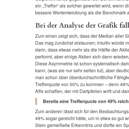
ein „Treffer“ als solcher gewertet wird, wenn d
bessere Wertentwicklung als die Benchmark 
Bei der Analyse der Grafik fal
Zum einen zeigt sich, dass der Median aller 
Das mag zunächst erstaunen; intuitiv würde 
darin, dass etwas mehr als die Hälfte der Akti
performt, aber einige Aktien sich dann wieder
Diese Asymmetrie ist schon systematisch dari
kann, (was sie nur sehr selten tut), aber deu
man schon über überdurchschnittliche Fähigk
Trefferquote von 50% zu kommen – denn 49% w
Affe schaffen, der mit Dartpfeilen wirft und da
Bereits eine Trefferquote von 49% reic
Zum anderen lässt sich für den Beobachtungsz
49% sogar gereicht hätte, um in etwa so gut w
Stein gemeißelte Erkenntnis und dürfte ein Sp