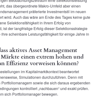
rigen Beobachtungszeitraum eine Selektionsleistung
geht, das übergeordnete Makro-Umfeld aber einen
ndsmanagement präferierte Investmentstil im neuen
ert wird. Auch das wäre am Ende des Tages keine gute
ne Selektionsfähigkeit in ihrem Erfolg von
ist der langfristige Erfolg dieser Selektionsstrategie
hre scheinbare Leistungsfähigkeit für einige Jahre in
 dass aktives Asset Management
l Märkte einen extrem hohen und
n Effizienz vorweisen können?
estellungen im Kapitalmarktkontext beantwortet
hensweise, Simulationen durchzuführen. Denn mit
 Portfoliomanagern sowie die sich daraus ergebenden
dingungen kontrolliert „nachbauen“ und exakt prüfen.
aum sich Portfoliomanager bewegen.