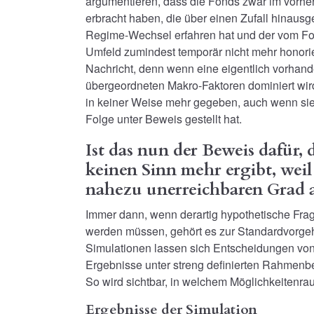
argumentieren, dass die Fonds zwar im vorhe
erbracht haben, die über einen Zufall hinaus
Regime-Wechsel erfahren hat und der vom Fo
Umfeld zumindest temporär nicht mehr honori
Nachricht, denn wenn eine eigentlich vorhande
übergeordneten Makro-Faktoren dominiert wird, 
in keiner Weise mehr gegeben, auch wenn sie i
Folge unter Beweis gestellt hat.
Ist das nun der Beweis dafür,
keinen Sinn mehr ergibt, wei
nahezu unerreichbaren Grad a
Immer dann, wenn derartig hypothetische Frag
werden müssen, gehört es zur Standardvorge
Simulationen lassen sich Entscheidungen von
Ergebnisse unter streng definierten Rahmenbe
So wird sichtbar, in welchem Möglichkeitenr
Ergebnisse der Simulation